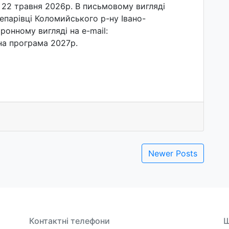
о 22 травня 2026р. В письмовому вигляді
Шепарівці Коломийського р-ну Івано-
тронному вигляді на e-mail:
на програма 2027р.
Newer Posts
Контактні телефони
Ш