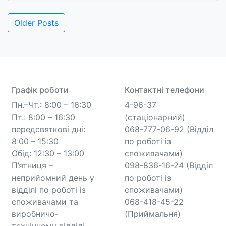
Навігація
Older Posts
записів
Графік роботи
Контактні телефони
Пн.–Чт.: 8:00 – 16:30
4-96-37
Пт.: 8:00 – 16:30
(стаціонарний)
передсвяткові дні:
068-777-06-92 (Відділ
8:00 – 15:30
по роботі із
Обід: 12:30 – 13:00
споживачами)
П’ятниця –
098-836-16-24 (Відділ
неприйомний день у
по роботі із
відділі по роботі із
споживачами)
споживачами та
068-418-45-22
виробничо-
(Приймальня)